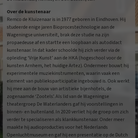
Over de kunstenaar
Remco de Kluizenaar is in 1977 geboren in Eindhoven. Hij
studeerde enige jaren Bioprocestechnologie aan de
Wageningse universiteit, brak deze studie na zijn
propaedeuse af en startte een loopbaan als autodidact
kunstenaar. In dat kader schoolde hij zich verder via de
opleiding ‘Vrije Kunst’ aan de HKA (hogeschool voor de
kunsten Arnhem, het huidige Artez). Ondermeer bouwt hij
experimentele muziekinstrumenten, waarin vaak een
element van publieksparticipatie ingebouwd is. Ook werkt
hij mee aan de bouw van artistieke bijenhotels, de
zogenaamde ‘Zootels’. Als lid van de Wageningse
theatergroep De Waterlanders gaf hij voorstellingen in
binnen- en buitenland. In 2020 verliet hij de groep om zich
verder te specialiseren als klankkunstenaar. Onder meer
maakte hij audioproducties voor het Nederlands
Openluchtmuseum en gaf hij een presentatie op de Dutch