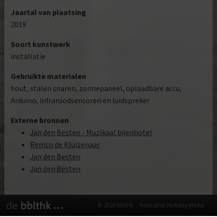
Jaartal van plaatsing
2019
Soort kunstwerk
installatie
Gebruikte materialen
hout, stalen snaren, zonnepaneel, oplaadbare accu,
Arduino, infraroodsensoren en luidspreker
Externe bronnen
Jan den Besten - Muzikaal bijenhotel
Remco de Kluizenaar
Jan den Besten
Jan den Besten
© 2026 bblthk
Realisatie: Holiday Media