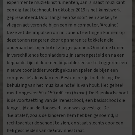
experimente muziekinstrumenten, Jan is naast muzikant
een digitaal techneut. In oktober 2019 is het kunstwerk
gepresenteerd. Door langs een ‘sensor’, een zoeker, te
vliegen activeren de bijen een minicomputer, ‘Arduino’.
Deze zet die impulsen om in tonen. Leerlingen kunnen op
deze tonen reageren door op snaren te tokkelen die
onderaan het bijenhotel zijn gespannen.’Omdat de tonen
in verschillende toonladders zijn samengesteld en na een
bepaalde tijd of door een bepaalde sensor te triggeren een
nieuwe toonladder wordt gekozen spelen de bijen een
compositie’ aldus Jan den Besten in zijn toelichting. De
behuizing van het muzikale hotel is van hout. Het geheel
meet ongeveer 50 x 150 x 40 cm (bxhxd). De Bijenkorfschool
is de voortzetting van de Ireneschool, een basisschool die
lange tijd aan de Rooseveltlaan was gevestigd. De
‘Belatafel’, zoals de kinderen hem hebben genoemd, is
rechtsachter de school te zien, en staat slechts door een
hek gescheiden van de Gravinnestraat.