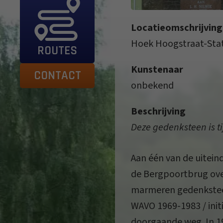
Locatieomschrijving
Hoek Hoogstraat-Stat
ROUTES
Kunstenaar
CONTACT
onbekend
Beschrijving
Deze gedenksteen is tij
Aan één van de uitein
de Bergpoortbrug over
marmeren gedenksteen t
WAVO 1969-1983 / ini
doorgaande weg. In 19