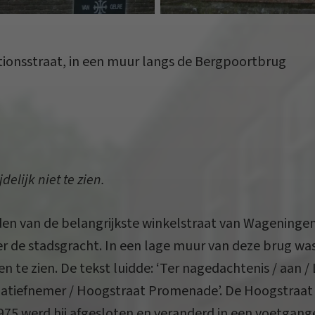
ionsstraat, in een muur langs de Bergpoortbrug
delijk niet te zien.
den van de belangrijkste winkelstraat van Wageningen
 de stadsgracht. In een lage muur van deze brug was
e zien. De tekst luidde: ‘Ter nagedachtenis / aan / L.
tiatiefnemer / Hoogstraat Promenade’. De Hoogstraat
75 werd hij afgesloten en veranderd in een voetgang