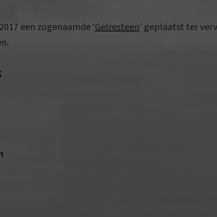
n 2017 een zogenaamde ‘
Gelresteen
’ geplaatst ter ver
en.
g
n