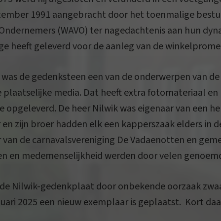
ptember 1991 aangebracht door het toenmalige best
Ondernemers (WAVO) ter nagedachtenis aan hun dynam
age heeft geleverd voor de aanleg van de winkelprom
4 was de gedenksteen een van de onderwerpen van de 
 plaatselijke media. Dat heeft extra fotomateriaal en
e opgeleverd. De heer Nilwik was eigenaar van een h
 en zijn broer hadden elk een kapperszaak elders in d
 van de carnavalsvereniging De Vadaenotten en gemee
iten en medemenselijkheid werden door velen genoem
is de Nilwik-gedenkplaat door onbekende oorzaak zwa
nuari 2025 een nieuw exemplaar is geplaatst. Kort da