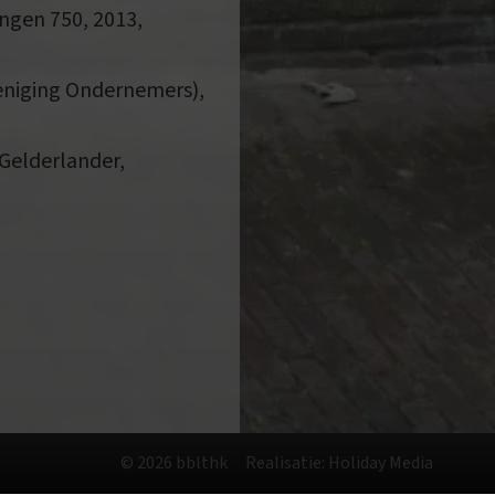
ngen 750, 2013,
eniging Ondernemers),
Gelderlander,
© 2026 bblthk
Realisatie: Holiday Media