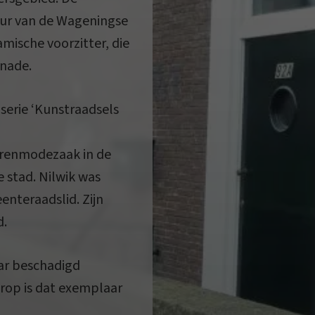
uur van de Wageningse
ische voorzitter, die
enade.
serie ‘Kunstraadsels
erenmodezaak in de
e stad. Nilwik was
nteraadslid. Zijn
d.
ar beschadigd
arop is dat exemplaar