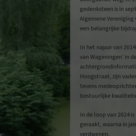
gedenksteen is in se
Algemene Vereniging 
een belangrijke bijdr
In het najaar van 201
van Wageningen’ in de
achtergrondinformati
Hoogstraat, zijn vader
tevens medeoprichter
bestuurlijke kwalite
In de loop van 2024 
geraakt, waarna in ja
verdwenen.