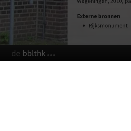
Wageningen, 2010, pa
Externe bronnen
Rijksmonument
Deze website gebruikt cookies
We gebruiken cookies om de website goed te late
klikken, geef je aan hiermee akkoord te gaan.