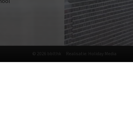
hool
© 2026 bblthk
Realisatie: Holiday Media
nze
privacyverklaring
. Door op accepteren te
Alles accepteren
een noodzakelijk
Aanpassen