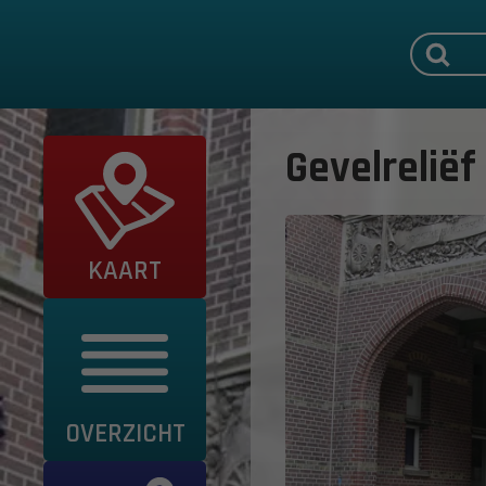
Gevelrelië
KAART
OVERZICHT