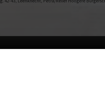
g. 42-43, Leenknecht, Petra/Reliëf Hoogere Burgersc
n functioneren. Meer informatie is beschikbaar in o
All