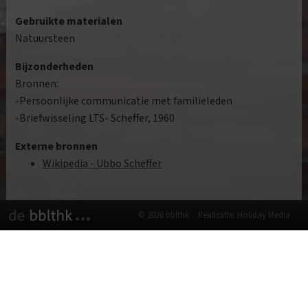
Gebruikte materialen
Natuursteen
Bijzonderheden
Bronnen:
-Persoonlijke communicatie met familieleden
-Briefwisseling LTS- Scheffer, 1960
Externe bronnen
Wikipedia - Ubbo Scheffer
© 2026 bblthk
Realisatie: Holiday Media
Deze website gebruikt cookies
We gebruiken cookies om de website goed te laten
functioneren. Meer informatie is beschikbaar in onze