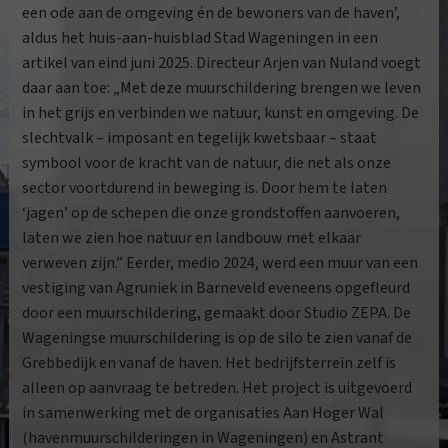
een ode aan de omgeving én de bewoners van de haven’,
aldus het huis-aan-huisblad Stad Wageningen in een
artikel van eind juni 2025. Directeur Arjen van Nuland voegt
daar aan toe: „Met deze muurschildering brengen we leven
in het grijs en verbinden we natuur, kunst en omgeving. De
slechtvalk – imposant en tegelijk kwetsbaar – staat
symbool voor de kracht van de natuur, die net als onze
sector voortdurend in beweging is. Door hem te laten
‘jagen’ op de schepen die onze grondstoffen aanvoeren,
laten we zien hoe natuur en landbouw met elkaar
verweven zijn.” Eerder, medio 2024, werd een muur van een
vestiging van Agruniek in Barneveld eveneens opgefleurd
door een muurschildering, gemaakt door Studio ZEPA. De
Wageningse muurschildering is op de silo te zien vanaf de
Grebbedijk en vanaf de haven. Het bedrijfsterrein zelf is
alleen op aanvraag te betreden. Het project is uitgevoerd
in samenwerking met de organisaties Aan Hoger Wal
(havenmuurschilderingen in Wageningen) en Astrant