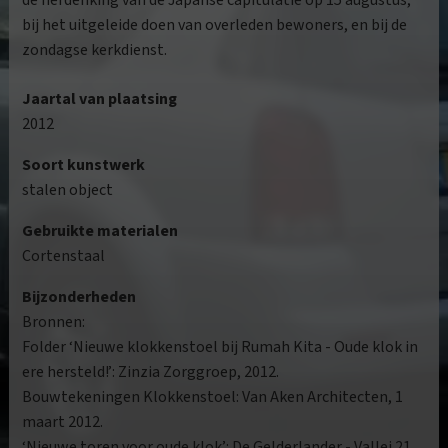
de herdenking van de Japanse capitulatie op 15 augustus,
bij het uitgeleide doen van overleden bewoners, en bij de
zondagse kerkdienst.
Jaartal van plaatsing
2012
Soort kunstwerk
stalen object
Gebruikte materialen
Cortenstaal
Bijzonderheden
Bronnen:
Folder ‘Nieuwe klokkenstoel bij Rumah Kita - Oude klok in
ere hersteld!’: Zinzia Zorggroep, 2012.
Bouwtekeningen Klokkenstoel: Van Aken Architecten, 1
maart 2012.
‘Nieuwe toren voor oude klok’: De Gelderlander - Vallei 21