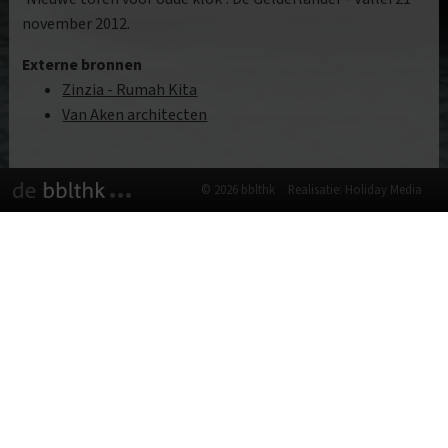
november 2012.
Externe bronnen
Zinzia - Rumah Kita
Van Aken architecten
© 2026 bblthk
Realisatie: Holiday Media
Deze website gebruikt cookies
We gebruiken cookies om de website goed te laten
functioneren. Meer informatie is beschikbaar in onze
privacyverklaring
. Door op accepteren te klikken, geef je aan
hiermee akkoord te gaan.
Alleen noodzakelijk
Aanpassen
Alles accepteren