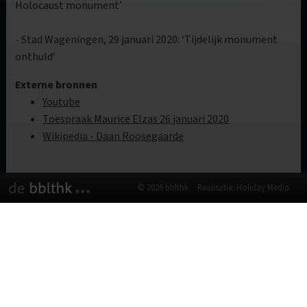
Holocaust monument’
- Stad Wageningen, 29 januari 2020: ‘Tijdelijk monument
onthuld’
Externe bronnen
Youtube
Toespraak Maurice Elzas 26 januari 2020
Wikipedia - Daan Roosegaarde
© 2026 bblthk
Realisatie: Holiday Media
Deze website gebruikt cookies
We gebruiken cookies om de website goed te laten
functioneren. Meer informatie is beschikbaar in onze
privacyverklaring
. Door op accepteren te klikken, geef je aan
hiermee akkoord te gaan.