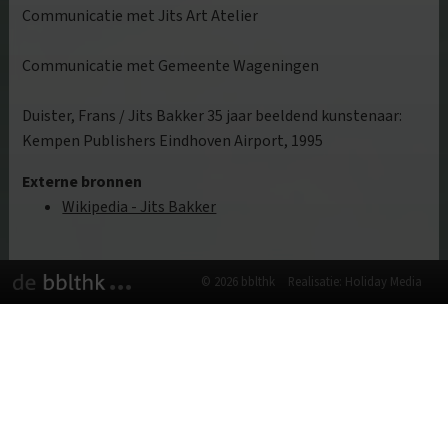
Communicatie met Jits Art Atelier
Communicatie met Gemeente Wageningen
Duister, Frans / Jits Bakker 35 jaar beeldend kunstenaar:
Kempen Publishers Eindhoven Airport, 1995
Externe bronnen
Wikipedia - Jits Bakker
© 2026 bblthk
Realisatie: Holiday Media
Deze website gebruikt cookies
We gebruiken cookies om de website goed te laten
functioneren. Meer informatie is beschikbaar in onze
privacyverklaring
. Door op accepteren te klikken, geef je aan
hiermee akkoord te gaan.