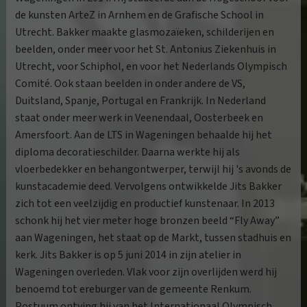
de kunsten ArteZ in Arnhem en de Grafische School in
Utrecht. Bakker maakte glasmozaïeken, schilderijen en
beelden, onder meer voor het St. Antonius Ziekenhuis in
Utrecht, voor Schiphol, en voor het Nederlands Olympisch
Comité. Ook staan beelden in onder andere de VS,
Duitsland, Spanje, Portugal en Frankrijk. In Nederland
staat onder meer werk in Veenendaal, Oosterbeek en
Amersfoort. Aan de LTS in Wageningen behaalde hij het
diploma decoratieschilder. Daarna werkte hij als
vloerbedekker en behangontwerper, terwijl hij 's avonds de
kunstacademie deed. Vervolgens ontwikkelde Jits Bakker
zich tot een veelzijdig en productief kunstenaar. In 2013
schonk hij het vier meter hoge bronzen beeld “Fly Away”
aan Wageningen, het staat op de Markt, tussen stadhuis en
kerk. Jits Bakker is op 5 juni 2014 in zijn atelier in
Wageningen overleden. Vlak voor zijn overlijden werd hij
benoemd tot ereburger van de gemeente Renkum.
Postuum ontving hij van het Internationaal Olympisch