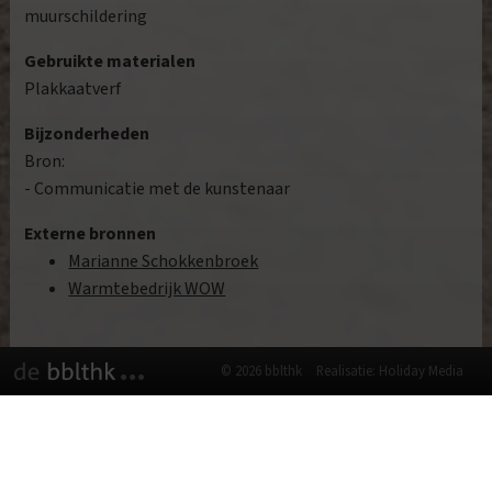
muurschildering
Gebruikte materialen
Plakkaatverf
Bijzonderheden
Bron:
- Communicatie met de kunstenaar
Externe bronnen
Marianne Schokkenbroek
Warmtebedrijk WOW
© 2026 bblthk
Realisatie: Holiday Media
Deze website gebruikt cookies
We gebruiken cookies om de website goed te laten