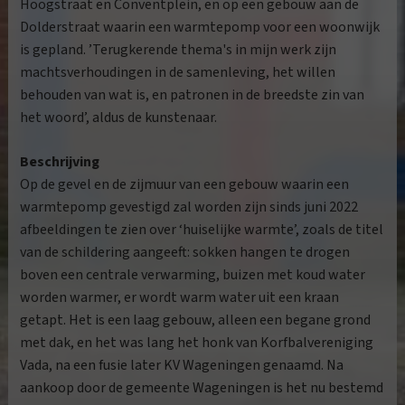
Hoogstraat en Conventplein, en op een gebouw aan de
Dolderstraat waarin een warmtepomp voor een woonwijk
is gepland. ’Terugkerende thema's in mijn werk zijn
machtsverhoudingen in de samenleving, het willen
behouden van wat is, en patronen in de breedste zin van
het woord’, aldus de kunstenaar.
Beschrijving
Op de gevel en de zijmuur van een gebouw waarin een
warmtepomp gevestigd zal worden zijn sinds juni 2022
afbeeldingen te zien over ‘huiselijke warmte’, zoals de titel
van de schildering aangeeft: sokken hangen te drogen
boven een centrale verwarming, buizen met koud water
worden warmer, er wordt warm water uit een kraan
getapt. Het is een laag gebouw, alleen een begane grond
met dak, en het was lang het honk van Korfbalvereniging
Vada, na een fusie later KV Wageningen genaamd. Na
aankoop door de gemeente Wageningen is het nu bestemd