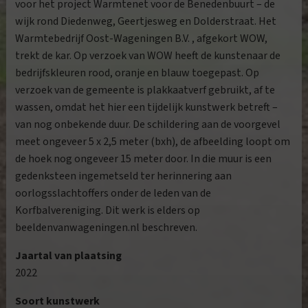
voor het project Warmtenet voor de Benedenbuurt – de
wijk rond Diedenweg, Geertjesweg en Dolderstraat. Het
Warmtebedrijf Oost-Wageningen B.V. , afgekort WOW,
trekt de kar. Op verzoek van WOW heeft de kunstenaar de
bedrijfskleuren rood, oranje en blauw toegepast. Op
verzoek van de gemeente is plakkaatverf gebruikt, af te
wassen, omdat het hier een tijdelijk kunstwerk betreft –
van nog onbekende duur. De schildering aan de voorgevel
meet ongeveer 5 x 2,5 meter (bxh), de afbeelding loopt om
de hoek nog ongeveer 15 meter door. In die muur is een
gedenksteen ingemetseld ter herinnering aan
oorlogsslachtoffers onder de leden van de
Korfbalvereniging. Dit werk is elders op
beeldenvanwageningen.nl beschreven.
Jaartal van plaatsing
2022
Soort kunstwerk