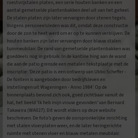
roestvrijstalen platen, een serie houten banken en een
aantal gemetselde plantenbakken deel uit van het geheel.
De stalen platen zijn later vervangen door stenen tegels.
Volgens personeelsleden was dit, omdat deze constructie
door de zon te heet werd om er op te kunnen verblijven. De
houten banken zijn later vervangen door blauw stalen
tuinmeubilair. De rand van gemetselde plantenbakken was
goeddeels nog in gebruik. In de kantine hing aan de wand
die aan de patio grensde een metalen tekstplaatje met de
inscriptie: 'Deze patio is een ontwerp van Ubbo Scheffer -
De fontein is aangeboden door bedrijfsleven en
instellingen uit Wageningen - Anno 1984'. Op de
binnenplaats bevond zich ook, goed zichtbaar vanuit de
hal, het beeld 'Ik heb mijn vrouw gevonden' van Bernard
Takawira (WA027). Dit wordt elders op deze website
beschreven. De foto’s geven de oorspronkelijke inrichting
met stalen vloerplaten weer, en de later heringerichte
ruimte met stenen vloer en blauw metalen meubilair.