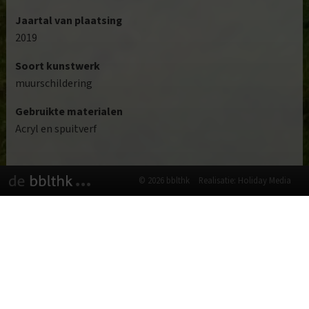
Jaartal van plaatsing
2019
Soort kunstwerk
muurschildering
Gebruikte materialen
Acryl en spuitverf
© 2026 bblthk
Realisatie: Holiday Media
Deze website gebruikt cookies
We gebruiken cookies om de website goed te laten
functioneren. Meer informatie is beschikbaar in onze
privacyverklaring
. Door op accepteren te klikken, geef je aan
hiermee akkoord te gaan.