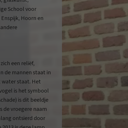
, glaskunst,
ige School voor
Enspijk, Hoorn en
 andere
ich een reliëf,
an de mannen staat in
 water staat. Het
 vogel is het symbool
chade) is dit beeldje
as de vroegere naam
nlang ontsierd door
n 2013 is deze lamp