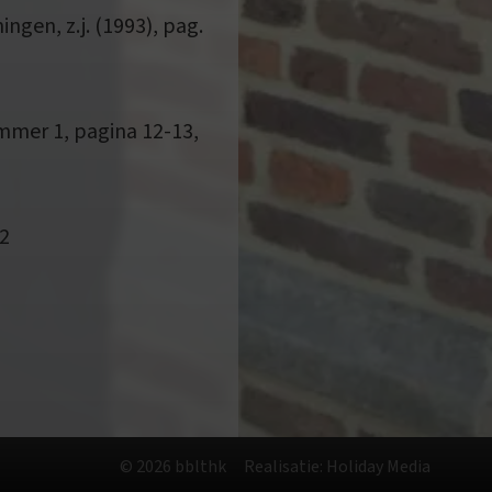
ngen, z.j. (1993), pag.
mer 1, pagina 12-13,
22
© 2026 bblthk
Realisatie: Holiday Media