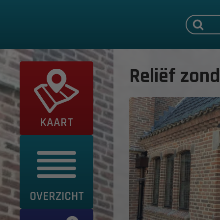
Reliëf zond
KAART
OVERZICHT