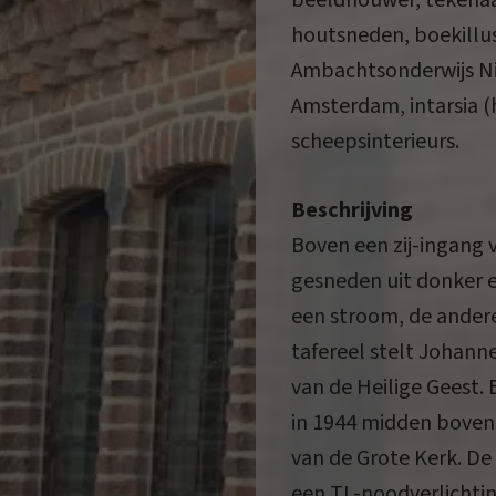
beeldhouwer, tekenaa
houtsneden, boekillus
Ambachtsonderwijs Ni
Amsterdam, intarsia 
scheepsinterieurs.
Beschrijving
Boven een zij-ingang 
gesneden uit donker e
een stroom, de andere
tafereel stelt Johann
van de Heilige Geest. 
in 1944 midden boven
van de Grote Kerk. De
een TL-noodverlichtin