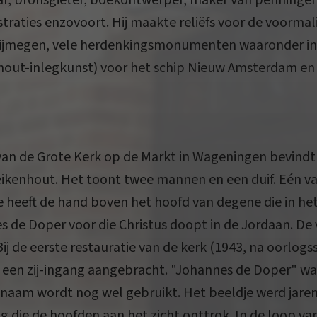
r, bronsgieter, boekontwerper, maker van penningen
traties enzovoort. Hij maakte reliëfs voor de voormal
jmegen, vele herdenkingsmonumenten waaronder in 
(hout-inlegkunst) voor het schip Nieuw Amsterdam en
van de Grote Kerk op de Markt in Wageningen bevindt z
ikenhout. Het toont twee mannen en een duif. Eén v
 heeft de hand boven het hoofd van degene die in het
es de Doper voor die Christus doopt in de Jordaan. De
Bij de eerste restauratie van de kerk (1943, na oorlogss
 een zij-ingang aangebracht. "Johannes de Doper" w
 naam wordt nog wel gebruikt. Het beeldje werd jare
g die de hoofden aan het zicht onttrok. In de loop va