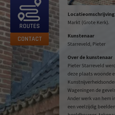
Locatieomschrijving
Markt (Grote Kerk).
ROUTES
Kunstenaar
CONTACT
Starreveld, Pieter
Over de kunstenaar
Pieter Starreveld wer
deze plaats woonde en
Kunstnijverheidsonder
Wageningen de gevelst
Ander werk van hem in
een veelzijdig beelde