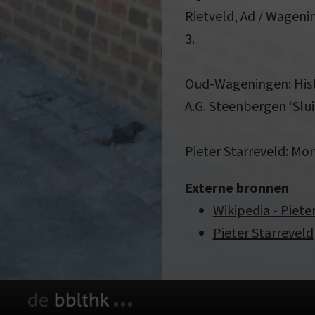
Rietveld, Ad / Wagenin
3.
Oud-Wageningen: Hist
A.G. Steenbergen ‘Slu
Pieter Starreveld: Mo
Externe bronnen
Wikipedia - Piete
Pieter Starreveld