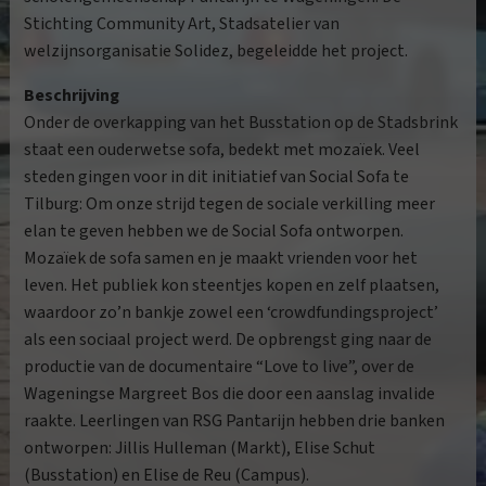
Stichting Community Art, Stadsatelier van
welzijnsorganisatie Solidez, begeleidde het project.
Beschrijving
Onder de overkapping van het Busstation op de Stadsbrink
staat een ouderwetse sofa, bedekt met mozaïek. Veel
steden gingen voor in dit initiatief van Social Sofa te
Tilburg: Om onze strijd tegen de sociale verkilling meer
elan te geven hebben we de Social Sofa ontworpen.
Mozaïek de sofa samen en je maakt vrienden voor het
leven. Het publiek kon steentjes kopen en zelf plaatsen,
waardoor zo’n bankje zowel een ‘crowdfundingsproject’
als een sociaal project werd. De opbrengst ging naar de
productie van de documentaire “Love to live”, over de
Wageningse Margreet Bos die door een aanslag invalide
raakte. Leerlingen van RSG Pantarijn hebben drie banken
ontworpen: Jillis Hulleman (Markt), Elise Schut
(Busstation) en Elise de Reu (Campus).