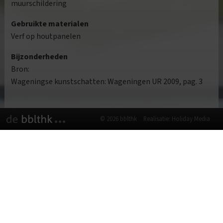
muurschildering
Gebruikte materialen
Verf op houtpanelen
Bijzonderheden
Bron:
Wageningse kunstschatten: Wageningen UR 2009, pag. 3
© 2026 bblthk
Realisatie: Holiday Media
Deze website gebruikt cookies
We gebruiken cookies om de website goed te laten
functioneren. Meer informatie is beschikbaar in onze
privacyverklaring
. Door op accepteren te klikken, geef je aan
hiermee akkoord te gaan.