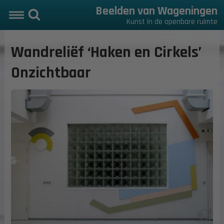
Beelden van Wageningen
Kunst in de openbare ruimte
Wandreliëf ‘Haken en Cirkels’
Onzichtbaar