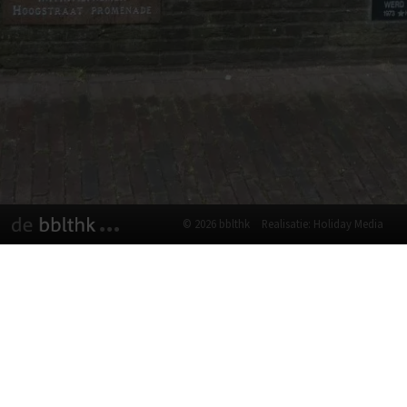
© 2026 bblthk
Realisatie: Holiday Media
Deze website gebruikt cookies
We gebruiken cookies om de website goed te laten
functioneren. Meer informatie is beschikbaar in onze
privacyverklaring
. Door op accepteren te klikken, geef je aan
hiermee akkoord te gaan.