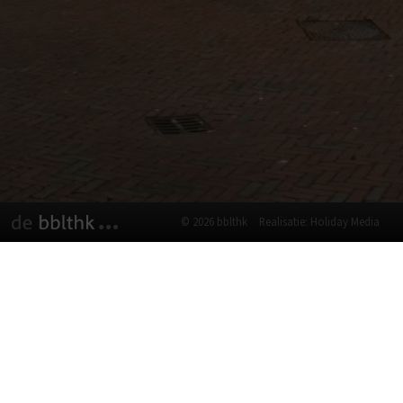
© 2026 bblthk
Realisatie: Holiday Media
Deze website gebruikt cookies
We gebruiken cookies om de website goed te laten
functioneren. Meer informatie is beschikbaar in onze
privacyverklaring
. Door op accepteren te klikken, geef je aan
hiermee akkoord te gaan.